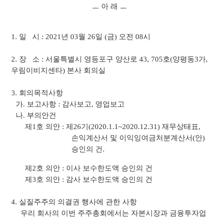
ㅡ 아 래 ㅡ
1.
일
시
: 2021
년
03
월
26
일
(
금
)
오전
08
시
2.
장
소
:
서울특별시 영등포구 양산로
43, 705
호
(
양평동
3
가
,
우림이비지센타
)
본사 회의실
3.
회의목적사항
가
.
보고사항
:
감사보고
,
영업보고
나
.
부의안건
제
1
호 의안
:
제
26
기
(2020.1.1~2020.12.31)
재무상태표
,
손익계산서 및 이익잉여금처분계산서
(
안
)
승인의 건
.
제
2
호 의안
:
이사 보수한도액 승인의 건
제
3
호 의안
:
감사 보수한도액 승인의 건
4.
실질주주의 의결권 행사에 관한 사항
우리 회사의 이번 주주총회에서는 자본시장과 금융투자업