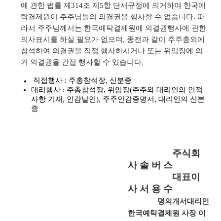
에 관한 법률 제
314
조 제
5
항 단서규정에 의거하여 한국예
탁결제원이 주주님들의 의결권을 행사할 수 없습니다
.
따
라서 주주님께서는 한국예탁결제원에 의결권행사에 관한
의사표시를 하실 필요가 없으며
,
종전과 같이 주주총외에
참석하여 의결권을 직접 행사하시거나 또는 위임장에 의
거 의결권을 간접 행사할 수 있습니다
.
직접행사
:
주총참석장
,
신분증
대리행사
:
주총참석장
,
위임장
(
주주와 대리인의 인적
사항 기재
,
인감날인
),
주주인감증명서
,
대리인의 신분
증
주식회
사 솔 버 스
대표이
사 서 용 수
명의개서대리인
한국예탁결제원 사장 이