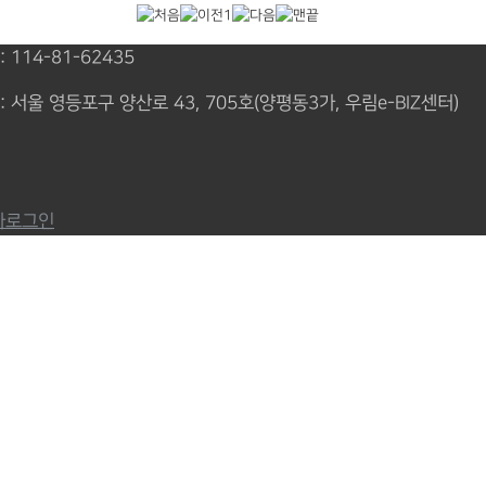
1
114-81-62435
주소 : 서울 영등포구 양산로 43, 705호(양평동3가, 우림e-BIZ센터)
자로그인