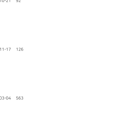
10-21
92
11-17
126
03-04
563