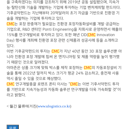
을 구축하겠다는 의지를 강조하기 위해 2019년 공동 설립됐으며, 지속가
능·탈탄산화 기술을 개발하는 기업에 투자하는 기업 벤처캐피털 펀드이다.
기후공약펀드는 지난해부터 20억달러의 초기 자금을 기반으로 친환경 기
술을 개발하는 기업에 투자하고 있다.
CMC
는 포장 완충재가 필요없는 친환경 포장자동화설비를 개발·공급하는
기업으로, R&D 센터인 Ponti Engineering을 자회사로 운영하면서 매출의
15%를 연구개발비로 투자하고 있다. 또한 매년 CID(
CMC
Innovation
Day) 행사를 개최해 친환경 포장 관련 신제품과 성공사례 등을 소개하고
있다.
이번 기후공약펀드의 투자는
CMC
가 지난 40년 동안 3D 포장 솔루션뿐 아
니라 친환경 포장 개발에 힘써 온 엔지니어링 및 제품 역량을 높이 평가했
기 때문인 것으로 알려졌다.
아마존은 상품 크기에 맞춰 박스를 제작 포장하는
CMC
의 자동포장설비 기
술을 통해 2022년 말까지 박스 크기가 평균 24% 감소하고, 충전재 사용
역시 줄일 수 있을 것으로 예상했다.
CMC
연구개발총괄 로렌조 폰티 이사는 “
CMC
는 이번 기후서약펀드 투자
를 기반으로 지속가능성과 자동화 솔루션 연구개발을 더욱 가속화할 것”이
라고 밝혔다.
< 월간 물류매거진(
www.ulogistics.co.kr
)
목록