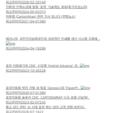
최고관리자
2026-02-20
149
친환경·인력수급에 맞춰 ‘포장’ 기술력도 쑥쑥(중기이코노미)
최고관리자
2024-05-03
373
카톤랩 (CartonWrap) 관련 기사 입니다 (연합뉴스)
최고관리자
2021-04-01
380
테크나우, 국민건강보험공단의 성공적인 인쇄물 생산 시스템 구축에 ..
최고관리자
2024-04-18
288
포장 자동화기업 CMC, 신모델 ‘Hybrid Advance’ 공..
최고관리자
2023-10-26
228
포장자동화 박차 가할 새 얼굴 ‘Genesys’와 ‘PaperPr..
최고관리자
2020-07-01
380
포장자동화 솔루션 CMC, CARTONWRAP 신규 모델 선보여(..
최고관리자
2023-02-07
245
품고 XFC 센터, AI 시대 포장 혁신 넘어 고객 경험 바꾼다(..
최고관리자
2026-07-16
22