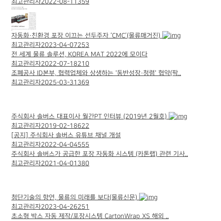
최고관리자
2022-08-11
359
자동화·친환경 포장 이끄는 선두주자 ‘CMC’(물류매거진)
최고관리자
2023-04-07
253
전 세계 물류 솔루션, KOREA MAT 2022에 모이다
최고관리자
2022-07-18
210
조폐공사 ID본부, 협력업체와 상생하는 '동반성장·청렴' 협약(팍..
최고관리자
2025-03-31
369
주식회사 솔버스 대표이사 월간PT 인터뷰 (2019년 2월호)
최고관리자
2019-02-18
622
[공지]
주식회사 솔버스 유튜브 채널 개설
최고관리자
2022-04-04
555
주식회사 솔버스가 공급한 포장 자동화 시스템 (카톤랩) 관련 기사..
최고관리자
2021-04-01
380
첨단기술의 향연, 물류의 미래를 보다(물류신문)
최고관리자
2023-04-26
251
초소형 박스 자동 제작/포장시스템 CartonWrap XS 해외 ..